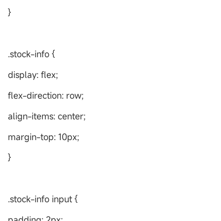
}
.stock-info {
display: flex;
flex-direction: row;
align-items: center;
margin-top: 10px;
}
.stock-info input {
padding: 2px;