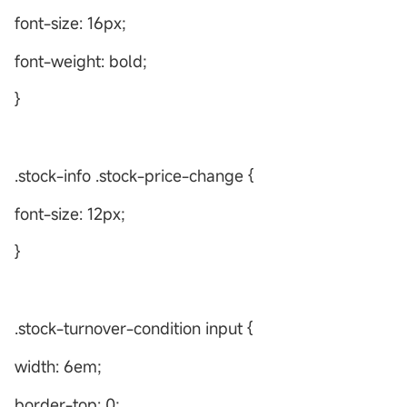
font-size: 16px;
font-weight: bold;
}
.stock-info .stock-price-change {
font-size: 12px;
}
.stock-turnover-condition input {
width: 6em;
border-top: 0;