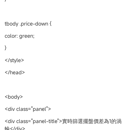
tbody .price-down {
color: green;
}
</style>
</head>
<body>
<div class="panel">
<div class="panel-title">實時篩選擺盤價差為1的渦
輪</div>