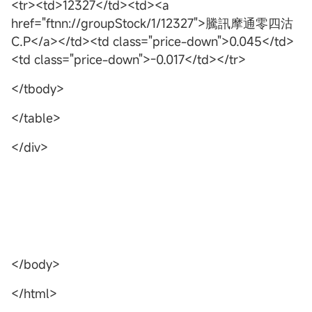
<tr><td>12327</td><td><a
href="ftnn://groupStock/1/12327">騰訊摩通零四沽
C.P</a></td><td class="price-down">0.045</td>
<td class="price-down">-0.017</td></tr>
</tbody>
</table>
</div>
</body>
</html>