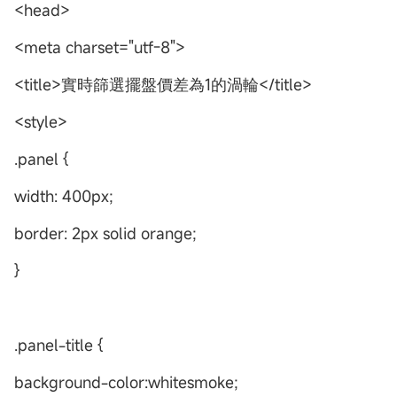
<head>
<meta charset="utf-8">
<title>實時篩選擺盤價差為1的渦輪</title>
<style>
.panel {
width: 400px;
border: 2px solid orange;
}
.panel-title {
background-color:whitesmoke;