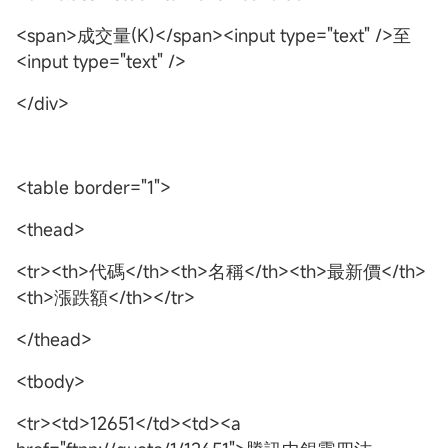
<span>成交量(K)</span><input type="text" />至
<input type="text" />
</div>
<table border="1">
<thead>
<tr><th>代碼</th><th>名稱</th><th>最新價</th>
<th>漲跌額</th></tr>
</thead>
<tbody>
<tr><td>12651</td><td><a