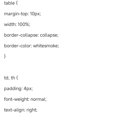
table {
margin-top: 10px;
width: 100%;
border-collapse: collapse;
border-color: whitesmoke;
}
td, th {
padding: 4px;
font-weight: normal;
text-align: right;