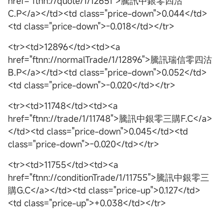
href="ftnn://quote/1/12651">騰訊中銀零四沽
C.P</a></td><td class="price-down">0.044</td>
<td class="price-down">-0.018</td></tr>
<tr><td>12896</td><td><a
href="ftnn://normalTrade/1/12896">騰訊瑞信零四沽
B.P</a></td><td class="price-down">0.052</td>
<td class="price-down">-0.020</td></tr>
<tr><td>11748</td><td><a
href="ftnn://trade/1/11748">騰訊中銀零三購F.C</a>
</td><td class="price-down">0.045</td><td
class="price-down">-0.020</td></tr>
<tr><td>11755</td><td><a
href="ftnn://conditionTrade/1/11755">騰訊中銀零三
購G.C</a></td><td class="price-up">0.127</td>
<td class="price-up">+0.038</td></tr>