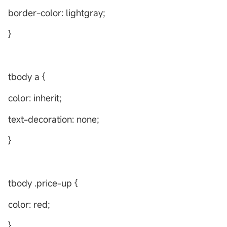
border-color: lightgray;
}
tbody a {
color: inherit;
text-decoration: none;
}
tbody .price-up {
color: red;
}