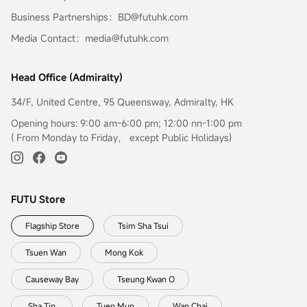
Business Partnerships：BD@futuhk.com
Media Contact：media@futuhk.com
Head Office (Admiralty)
34/F, United Centre, 95 Queensway, Admiralty, HK
Opening hours: 9:00 am-6:00 pm; 12:00 nn-1:00 pm
( From Monday to Friday， except Public Holidays)
FUTU Store
Flagship Store
Tsim Sha Tsui
Tsuen Wan
Mong Kok
Causeway Bay
Tseung Kwan O
Sha Tin
Tuen Mun
Wan Chai