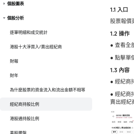
個股圖表
1.1 入口
個股分析
股票報價
逐筆明細和成交統計
1.2 操作
● 查看
港股十大淨買入/賣出經紀商
● 點擊
財報
1.3 內容
財年
● 經紀
為什麼股票的資金流入和流出金額不相等
● 經紀
賣出經紀
經紀商持股比例
港股通持股比例
美股擺盤