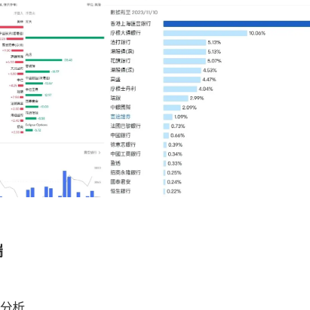
端
-分析