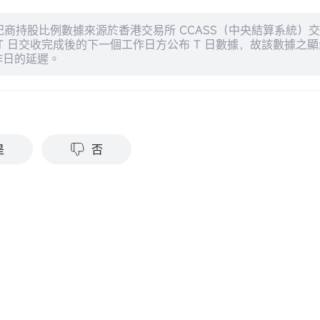
紀商持股比例數據來源於香港交易所 CCASS（中央結算系統）
T 日交收完成後的下一個工作日方公布 T 日數據，故該數據之顯示
作日的延遲。
？
是
否