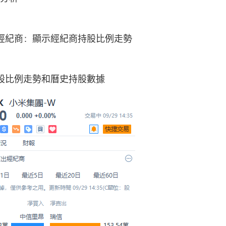
經紀商：顯示經紀商持股比例走勢
股比例走勢和曆史持股數據