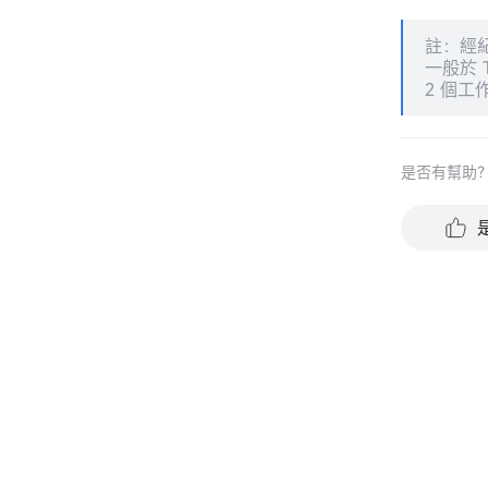
註：經
一般於 
2 個工
是否有幫助