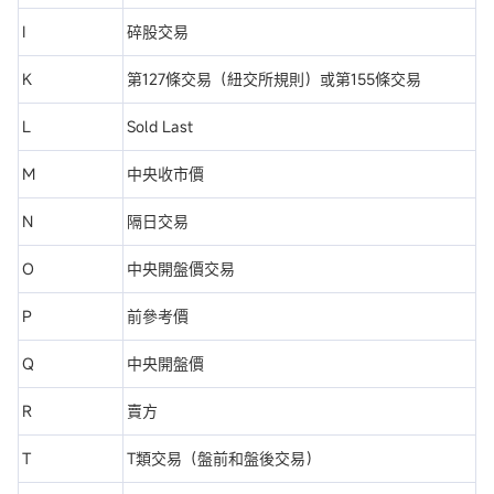
I
碎股交易
K
第127條交易（紐交所規則）或第155條交易
L
Sold Last
M
中央收市價
N
隔日交易
O
中央開盤價交易
P
前參考價
Q
中央開盤價
R
賣方
T
T類交易（盤前和盤後交易）