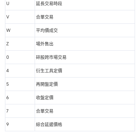
U
延長交易時段
V
合單交易
W
平均價成交
Z
場外售出
0
碎股跨市場交易
4
衍生工具定價
5
再開盤定價
6
收盤定價
7
合單交易
9
綜合延遲價格