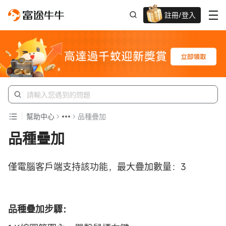
註冊/登入
迎新驚喜賞 股票/BTC等任你揀!
幫助中心
品種疊加
品種疊加
僅電腦客戶端支持該功能，最大疊加數量：3
品種疊加步驟：