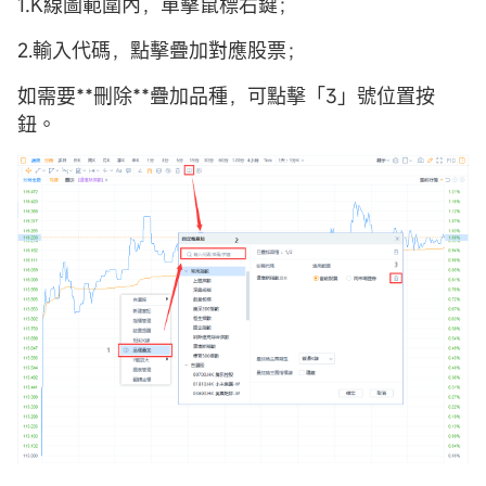
1.K線圖範圍內，單擊鼠標右鍵；
2.輸入代碼，點擊疊加對應股票；
如需要**刪除**疊加品種，可點擊「3」號位置按
鈕。