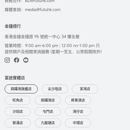
商務合作：BD@futuhk.com
媒體查詢：media@futuhk.com
金鐘總行
香港金鐘金鐘道 95 號統一中心 34 樓全層
營業時間：9:00 am-6:00 pm ; 12:00 nn-1:00 pm 只
提供開戶及相關查詢服務 (星期一至五，公眾假期除外)
富途實體店
銅鑼灣旗艦店
尖沙咀店
荃灣店
旺角店
銅鑼灣店
將軍澳店
沙田店
屯門店
灣仔店
葵涌店
九龍塘店
中環店