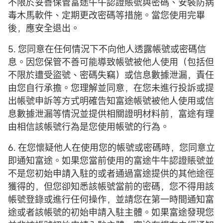
不限於妥善保管富途牛牛認證賬號與密碼、安裝防病
毒木馬軟件、定期更改密碼等措施。當您使用完畢
後，應安全退出。
5. 您同意在任何情況下不向他人透露帳號或密碼信
息。因您保管不善可能導致帳號被他人使用（包括但
不限於遭受盜號、密碼失竊）或信息數據泄漏，責任
由您自行承擔。您理解並同意，在您未進行投訴或提
出帳號申訴等方式明確告知富途帳號被他人使用或信
息數據泄漏等情況並提供相關證明材料前，富途有理
由相信該帳號行為是您使用帳號的行為。
6. 在您懷疑他人在使用您的帳號或密碼時，您同意立
即通知富途。如果您當前使用的富途牛牛認證賬號並
不是您初始申請入駐的或者通過富途提供的其他途徑
獲得的，但您卻知悉該帳號當前的密碼，您不得用該
帳號登錄或進行任何操作，並請您在第一時間通知富
途或者該帳號的初始申請入駐主體。如果富途發現您