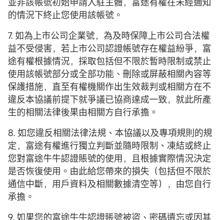
並非該帳號初始申請入駐主體，富途有權在未經通知
的情況下終止您使用該帳號。
7. 如為上市公司企業號，為及時保障上市公司合法權
益不受侵害，若上市公司認證帳號存在權益紛爭，富
途有權根據情況，採取包括但不限於暫時限制或禁止
使用該帳號部分或全部功能、刪除或屏蔽相關內容等
保護措施，直至有權機關作出生效裁判或相關方在不
違反本協議前提下就爭議已協商達成一致，就此所產
生的相關法律後果由相關方自行承擔。
8. 如您違反相關法律法規、本協議以及專項規則的規
定，富途有權進行獨立判斷並隨時限制、凍結或終止
您對富途牛牛認證賬號的使用，且根據實際情況決定
是否恢復使用。由此給您帶來的損失（包括但不限於
通信中斷，用戶資料及相關數據清空等），由您自行
承擔。
9. 如果您的富途牛牛認證賬號被盜、密碼遺忘或因其