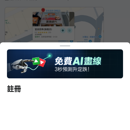
反饋建議
信息安全漏洞反饋
投資者關係
富途牛牛服務協議
隱私政策
富途證券
富途安逸
友情鏈接
註冊
粤公网安备 44030502008587号
粤ICP备17008904号-3
© 2026 FUTU