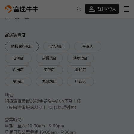
營業時間：9:00 am-6:00 pm ; 12:00 nn-1:00 pm 只
提供開戶及相關查詢服務 (星期一至五，公眾假期除外)
註冊/登入
迎新驚喜賞 股票/BTC等任你揀!
富途實體店
銅鑼灣旗艦店
尖沙咀店
荃灣店
旺角店
銅鑼灣店
將軍澳店
沙田店
屯門店
灣仔店
葵涌店
九龍塘店
中環店
地址：
銅鑼灣羅素街38號金朝陽中心地下及 1 樓
（銅鑼灣港鐵站A出口，時代廣場對面）
營業時間：
星期一至六: 10:00am - 9:00pm
星期日及公眾假期 10:00am - 9:00pm