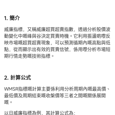
1. 簡介
威廉指標，又稱威廉超買超賣指數，透過分析股價波
動變化中嘅峰與谷決定買賣時機。它利用振盪啲嚟反
映市場嘅超買超賣現象，可以預測循期內嘅高點與低
點，從而顯示出有效的買賣信號，係用嚟分析市場短
期行情走勢嘅技術指標。
2. 計算公式
WMSR指標嘅計算主要係利用分析周期內嘅最高價、
最低價及周期結束嘅收槃價等三者之間嘅關係展開
嘅。
以日威廉指標為例，其計算公式為：