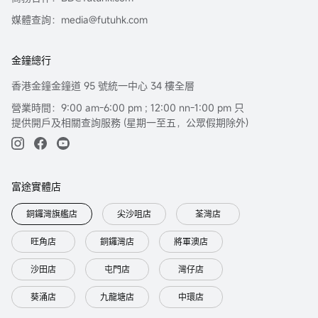
媒體查詢：media@futuhk.com
金鐘總行
香港金鐘金鐘道 95 號統一中心 34 樓全層
營業時間：9:00 am-6:00 pm ; 12:00 nn-1:00 pm 只
提供開戶及相關查詢服務 (星期一至五，公眾假期除外)
富途實體店
銅鑼灣旗艦店
尖沙咀店
荃灣店
旺角店
銅鑼灣店
將軍澳店
沙田店
屯門店
灣仔店
葵涌店
九龍塘店
中環店