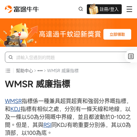
註冊/登入
迎新驚喜賞 股票/BTC等任你揀!
幫助中心
WMSR 威廉指標
WMSR 威廉指標
WMSR
指標係一種兼具超買超賣和強弱分界嘅指標，
和
KDJ
指標有相似之處，分別有一條天線和地線，以
及一條以50為分隔嘅中界線，並且都波動於0-100之
間。但是，其與
RSI
同KDJ有啲重要分別係，其以0為
頂部，以100為底。