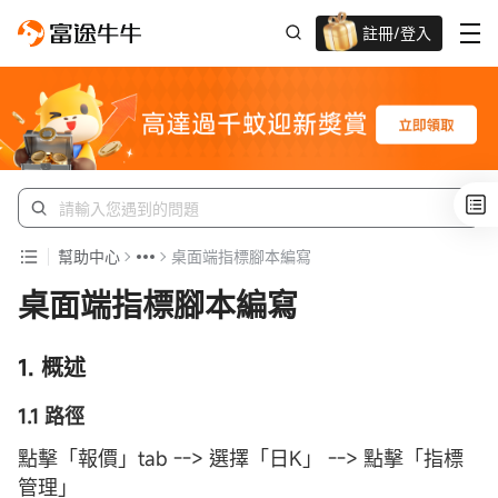
註冊/登入
迎新驚喜賞 股票/BTC等任你揀!
幫助中心
桌面端指標腳本編寫
桌面端指標腳本編寫
1. 概述
1.1 路徑
點擊「報價」tab --> 選擇「日K」 --> 點擊「指標
管理」