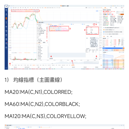
1） 均線指標（主圖畫線）
MA20:MA(C,N1),COLORRED;
MA60:MA(C,N2),COLORBLACK;
MA120:MA(C,N3),COLORYELLOW;