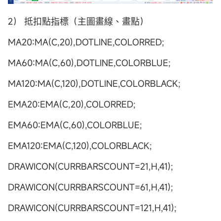
2） 抵扣點指標（主圖畫線、畫點）
MA20:MA(C,20),DOTLINE,COLORRED;
MA60:MA(C,60),DOTLINE,COLORBLUE;
MA120:MA(C,120),DOTLINE,COLORBLACK;
EMA20:EMA(C,20),COLORRED;
EMA60:EMA(C,60),COLORBLUE;
EMA120:EMA(C,120),COLORBLACK;
DRAWICON(CURRBARSCOUNT=21,H,41);
DRAWICON(CURRBARSCOUNT=61,H,41);
DRAWICON(CURRBARSCOUNT=121,H,41);