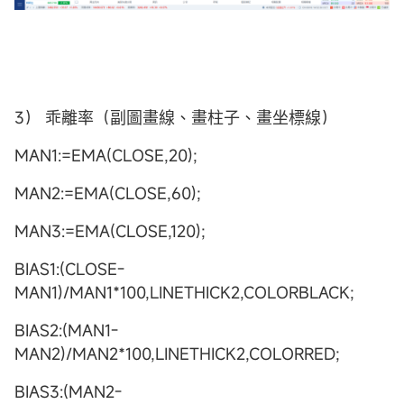
3） 乖離率（副圖畫線、畫柱子、畫坐標線）
MAN1:=EMA(CLOSE,20);
MAN2:=EMA(CLOSE,60);
MAN3:=EMA(CLOSE,120);
BIAS1:(CLOSE-
MAN1)/MAN1*100,LINETHICK2,COLORBLACK;
BIAS2:(MAN1-
MAN2)/MAN2*100,LINETHICK2,COLORRED;
BIAS3:(MAN2-