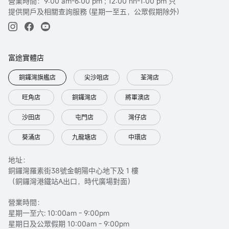
營業時間：9:00 am-6:00 pm ; 12:00 nn-1:00 pm 只
提供開戶及相關查詢服務 (星期一至五，公眾假期除外)
富途實體店
銅鑼灣旗艦店
尖沙咀店
荃灣店
旺角店
銅鑼灣店
將軍澳店
沙田店
屯門店
灣仔店
葵涌店
九龍塘店
中環店
地址：
銅鑼灣羅素街38號金朝陽中心地下及 1 樓
（銅鑼灣港鐵站A出口，時代廣場對面）
營業時間：
星期一至六: 10:00am - 9:00pm
星期日及公眾假期 10:00am - 9:00pm