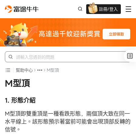
註冊/登入
新客限時
高達過千蚊獎賞
幫助中心
M型頂
M型頂
1. 形態介紹
M型頂即雙重頂是一種看跌形態，兩個頂大致在同一
水平線上。該形態預示著當前可能會出現頂部反轉的
信號。