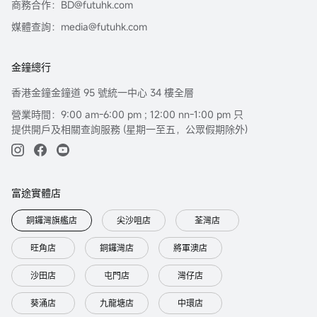
商務合作：BD@futuhk.com
媒體查詢：media@futuhk.com
金鐘總行
香港金鐘金鐘道 95 號統一中心 34 樓全層
營業時間：9:00 am-6:00 pm ; 12:00 nn-1:00 pm 只
提供開戶及相關查詢服務 (星期一至五，公眾假期除外)
富途實體店
銅鑼灣旗艦店
尖沙咀店
荃灣店
旺角店
銅鑼灣店
將軍澳店
沙田店
屯門店
灣仔店
葵涌店
九龍塘店
中環店