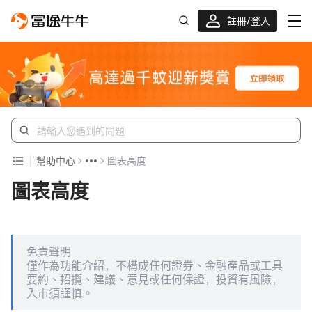
註冊/登入
新客限時
高達過千蚊獎賞
幫助中心
圖表高度
圖表高度
免責聲明
僅作為功能介紹，不構成任何證券、金融產品或工具
要約、招攬、建議、意見或任何保證，投資有風險，
入市須謹慎。