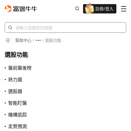
註冊/登入
迎新驚喜賞 股票/BTC等任你揀!
幫助中心
選股功能
選股功能
盤前盤後榜
熱力圖
選股器
智能盯盤
機構追踪
走勢預測