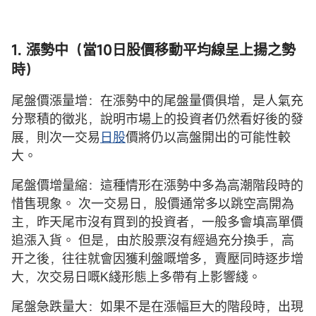
1. 漲勢中（當10日股價移動平均線呈上揚之勢
時）
尾盤價漲量增：在漲勢中的尾盤量價俱增，是人氣充
分聚積的徵兆，說明市場上的投資者仍然看好後的發
展，則次一交易
日股
價將仍以高盤開出的可能性較
大。
尾盤價增量縮：這種情形在漲勢中多為高潮階段時的
惜售現象。 次一交易日，股價通常多以跳空高開為
主，昨天尾市沒有買到的投資者，一般多會填高單價
追漲入貨。 但是，由於股票沒有經過充分換手，高
开之後，往往就會因獲利盤嘅增多，賣壓同時逐步增
大，次交易日嘅K綫形態上多帶有上影響綫。
尾盤急跌量大：如果不是在漲幅巨大的階段時，出現