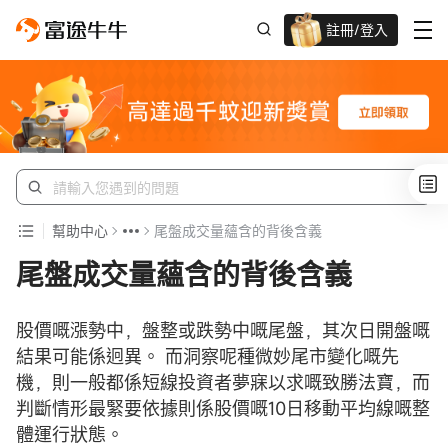
註冊/登入
迎新驚喜賞 股票/BTC等任你揀!
幫助中心
尾盤成交量蘊含的背後含義
尾盤成交量蘊含的背後含義
股價嘅漲勢中，盤整或跌勢中嘅尾盤，其次日開盤嘅
結果可能係迥異。 而洞察呢種微妙尾市變化嘅先
機，則一般都係短線投資者夢寐以求嘅致勝法寶，而
判斷情形最緊要依據則係股價嘅10日移動平均線嘅整
體運行狀態。