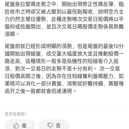
尾盤急拉緊嘅走勢之中，開始出現修正性嘅反彈，臨
近收市之時卻又被占壓到以最低點報收，說明空方主
力仍然主導住優勢，此種走勢喺次交易日股價將以平
盤抑或低盤開出，並且次交易日嘅股價走勢係易跌難
漲嘅。
尾盤前就已經形成明顯的漲勢，但是尾盤的最後10分
鐘開始出現搶盤，成交量大幅度放大並且推動股價一
路走高，這種情形一般多是投機性的短線客介入追
漲，對次一交易日的走勢不是十分有利。 次一交易
日股價高開之後，因為存在住短線獲利盤嘅壓力，如
果唔可以消化一部分賣盤，漲勢就好難持續，賣壓喺
高开之後一般都就會迅速湧現。
是否有幫助？
是
否