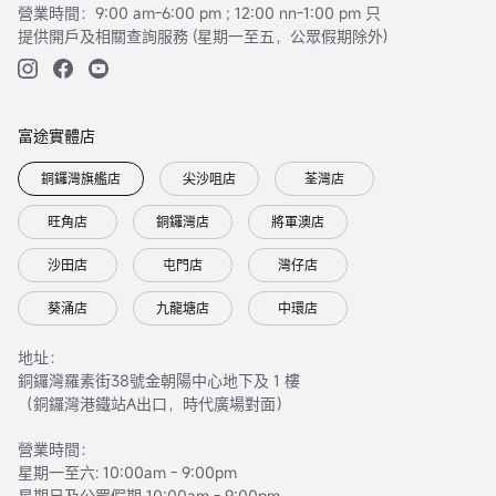
營業時間：9:00 am-6:00 pm ; 12:00 nn-1:00 pm 只
提供開戶及相關查詢服務 (星期一至五，公眾假期除外)
富途實體店
銅鑼灣旗艦店
尖沙咀店
荃灣店
旺角店
銅鑼灣店
將軍澳店
沙田店
屯門店
灣仔店
葵涌店
九龍塘店
中環店
地址：
銅鑼灣羅素街38號金朝陽中心地下及 1 樓
（銅鑼灣港鐵站A出口，時代廣場對面）
營業時間：
星期一至六: 10:00am - 9:00pm
星期日及公眾假期 10:00am - 9:00pm