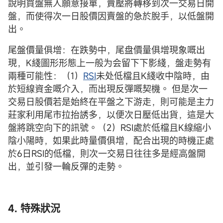
說明買盤無人願意接單，賣壓將轉移到次一交易日開
盤，而使得次一日股價因賣盤的急於脫手，以低盤開
出。
尾盤價量俱增：在跌勢中，尾盘價量俱增現象嘅出
現，K綫圖形形態上一般为会留下下影綫，盤走勢有
兩種可能性：（1）
RSI
未处低檔且K綫收中陰時，由
於短線資金嘅介入，而出現反彈嘅契機。 但是次一
交易日股價若是始終在平盤之下游走，則可能是主力
莊家利用尾市拉抬誘多，以便次日壓低出貨，這是大
盤將跳空向下的訊號。（2）RSI處於低檔且K線縮小
陰小陽時，如果此時量價俱增，配合出現的時機正處
於6日RSI的低檔，則次一交易日往往多是經高盤開
出，並引發一輪反彈的走勢。
4. 特殊狀況