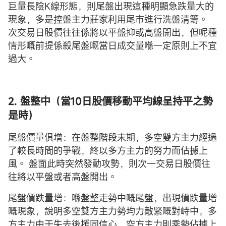
巨量長陰K線形態，則尾盤出現這種明顯急跌量大的
現象，多是控盤主力莊家利用尾市進行洗盤清籌。
次交易日股價往往係將以平盤抑或高盤開出，但呢種
情形嘅前提係殺尾盤嘅當日成交量喺一定原則上不宜
過大。
2. 盤整中（當10日股價移動平均線呈持平之勢
是時）
尾盤價量俱增：在盤整階段末期，多空雙方主力經過
了較長時間的爭戰，終以多方主力的努力而佔據上
風。 盤面此時突然發動攻勢，則次一交易日股價往
往將以平盤或者高盤開出。
尾盤價跌量增：喺盤整走勢中嘅尾盤，出現價跌量增
嘅現象，說明多空雙方主力勢均力敵緊嘅對峙中，多
方主力由于失去後援同信心，空方主力則乘勢佔據上