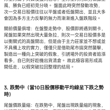
風，勝負已經初見分晓。 盤面此時突然發動攻勢，
次一交易日股價往往以平盤或者低盤開出，並且大多
會因為多方主力反擊的無力而漸漸進入盤跌階段。
關前價量俱增：在盤整走勢中，股價即將遇到關卡，
尾盤如果突然出現大量急拉，則次一交易日股價多是
以衝關式的高盤開出，但是由于主力莊家並不想或並
不具備上攻的實力，僅僅只是借助尾市搞突然襲擊，
製造出一種向上突破的假象，引誘場外的投資者追漲
看多，自已則好趁機出貨清倉。 故此極容易形成高
開低走，以假突破拉回整理的結局。
3. 跌勢中（當10日股價移動平均線呈下跌之勢
時）
尾盤價跌量縮：在跌勢中，尾盤出現跌量縮的現象，