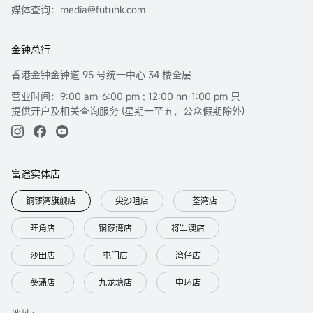
媒体查询：media@futuhk.com
金钟总行
香港金钟金钟道 95 号统一中心 34 楼全层
营业时间：9:00 am-6:00 pm ; 12:00 nn-1:00 pm 只
提供开户及相关查询服务 (星期一至五，公众假期除外)
富途实体店
铜锣湾旗舰店
尖沙咀店
荃湾店
旺角店
铜锣湾店
将军澳店
沙田店
屯门店
湾仔店
葵涌店
九龙塘店
中环店