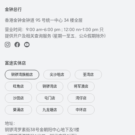
金钟总行
香港金钟金钟道 95 号统一中心 34 楼全层
营业时间：9:00 am-6:00 pm ; 12:00 nn-1:00 pm 只
提供开户及相关查询服务 (星期一至五，公众假期除外)
富途实体店
铜锣湾旗舰店
尖沙咀店
荃湾店
旺角店
铜锣湾店
将军澳店
沙田店
屯门店
湾仔店
葵涌店
九龙塘店
中环店
地址：
铜锣湾罗素街38号金朝阳中心地下及1楼