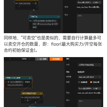
同样地，"可卖空"也是类似的，需要自行计算最多可
以卖空开仓的数量，即：floor(最大购买力/开空每张
合约初始保证金)。