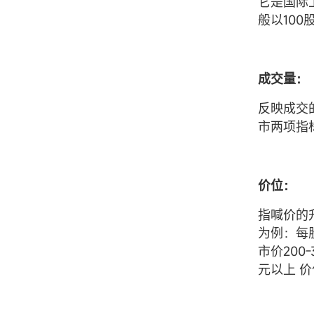
它是国际
般以10
成交量：
反映成交
市两项指
价位：
指喊价的
为例：每股
市价200-
元以上 价