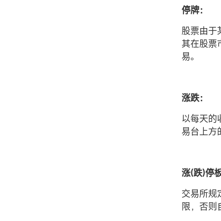
停牌：
股票由于
其在股票
易。
涨跌：
以每天的
易台上方的
涨(跌)停
交易所规
限，否则