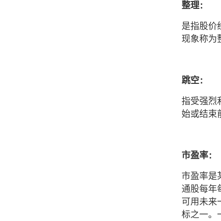
整理：
是指股价
现象称为
跳空：
指受强烈
始或结束
市盈率：
市盈率是
通股每年
可用未来
标之一。