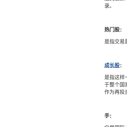
录。
热门股：
是指交易
成长股
：
是指这样
于整个国
作为再投
手：